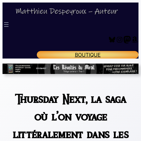
Aller
au
contenu
Bluesky
Instagram
Mastodon
Amazon
BOUTIQUE
Thursday Next, la saga
où l’on voyage
littéralement dans les