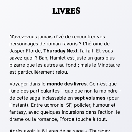
livres
N’avez-vous jamais rêvé de rencontrer vos
personnages de roman favoris ? L’héroïne de
Jasper Fforde,
Thursday Next
, l’a fait. Et vous
savez quoi ? Bah, Hamlet est juste un gars plus
bizarre que les autres au fond ; mais le Minotaure
est particulièrement relou.
Voyager dans le
monde des livres
. Ce n’est que
l’une des particularités – quoique non la moindre –
de cette saga inclassable en
sept volumes
(pour
l’instant). Entre uchronie, SF, policier, humour et
fantasy, avec quelques incursions dans l’action, le
drame ou la romance, Fforde touche à tout.
Après avoir lu 6 livres de sa saga « Thursday