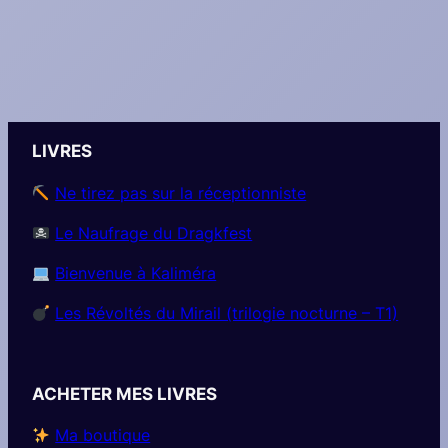
LIVRES
Ne tirez pas sur la réceptionniste
Le Naufrage du Dragkfest
Bienvenue à Kaliméra
Les Révoltés du Mirail (trilogie nocturne – T1)
ACHETER MES LIVRES
Ma boutique